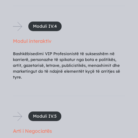
Moduli IV.4
Modul interaktiv
Bashkëbisedimi VIP Profesionistë të suksesshëm në
karrierë, personazhe të spikatur nga bota e politikës,
artit, gazetarisë, letrave, publicistikës, menaxhimit dhe
marketingut do të ndajnë elementët kyçë të arritjes së
tyre.
Moduli IV.5
Arti i Negociatës