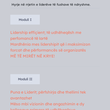
Hyrje në rrjetin e liderëve të fushave të ndryshme.
Moduli I
Lidership effiçient; të udhëheqësh me
perfomancë të lartë
Mardhënia mes lidershipit që i maksimizon
forcat dhe përformancës së organizatës
MË TË MIRËT NË KRYE!
Moduli II
Puna e Liderit; përfshirja dhe thellimi tek
avantazhet
Mëso mbi vizionin dhe angazhimin e dy
kollonave primare të udhëheqësve