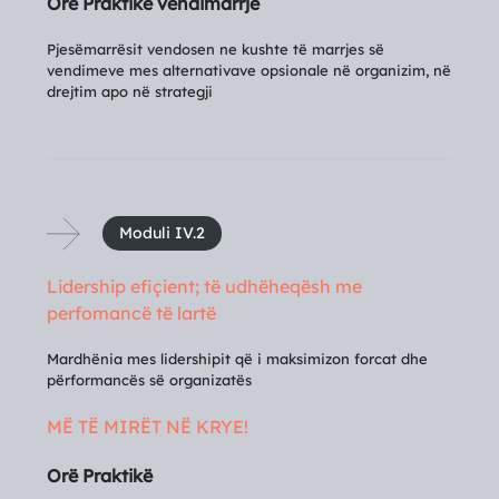
Orë Praktikë vendimarrje
Pjesëmarrësit vendosen ne kushte të marrjes së
vendimeve mes alternativave opsionale në organizim, në
drejtim apo në strategji
Moduli IV.2
Lidership efiçient; të udhëheqësh me
perfomancë të lartë
Mardhënia mes lidershipit që i maksimizon forcat dhe
përformancës së organizatës
MË TË MIRËT NË KRYE!
Orë Praktikë