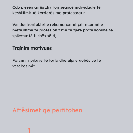
Cdo pjesëmarrës zhvillon seancë individuale të
këshillimit të karrierës me profesoratin.
Vendos kontaktet e rekomandimit për ecurinë e
mëtejshme të profesionit me të tjerë profesionistë të
spikatur të fushës së tij.
Trajnim motivues
Forcimi i pikave të forta dhe ulja e dobësive të
vetëbesimit.
Aftësimet që përfitohen
1