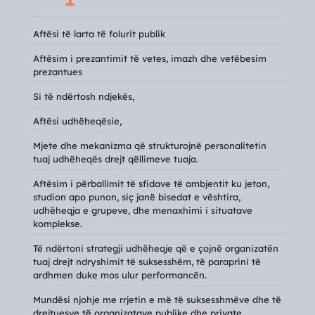
Aftësi të larta të folurit publik
Aftësim i prezantimit të vetes, imazh dhe vetëbesim
prezantues
Si të ndërtosh ndjekës,
Aftësi udhëheqësie,
Mjete dhe mekanizma që strukturojnë personalitetin
tuaj udhëheqës drejt qëllimeve tuaja.
Aftësim i përballimit të sfidave të ambjentit ku jeton,
studion apo punon, siç janë bisedat e vështira,
udhëheqja e grupeve, dhe menaxhimi i situatave
komplekse.
Të ndërtoni strategji udhëheqje që e çojnë organizatën
tuaj drejt ndryshimit të suksesshëm, të paraprini të
ardhmen duke mos ulur performancën.
Mundësi njohje me rrjetin e më të suksesshmëve dhe të
drejtuesve të organizatave publike dhe private.