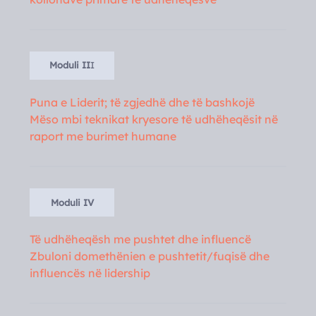
Moduli II
I
Puna e Liderit; të zgjedhë dhe të bashkojë
Mëso mbi teknikat kryesore të udhëheqësit në
raport me burimet humane
Moduli IV
Të udhëheqësh me pushtet dhe influencë
Zbuloni domethënien e pushtetit/fuqisë dhe
influencës në lidership